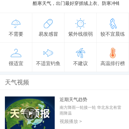
酷寒天气，出门最好穿抓绒上衣、防寒冲锋衣
不需要
易发感冒
紫外线很弱
较不宜晨练
很适宜
不适宜钓鱼
不建议
高温排行榜
天气视频
近期天气趋势
南方降雨一轮接一轮 华北东北有雷
雨降温
视频播放 >