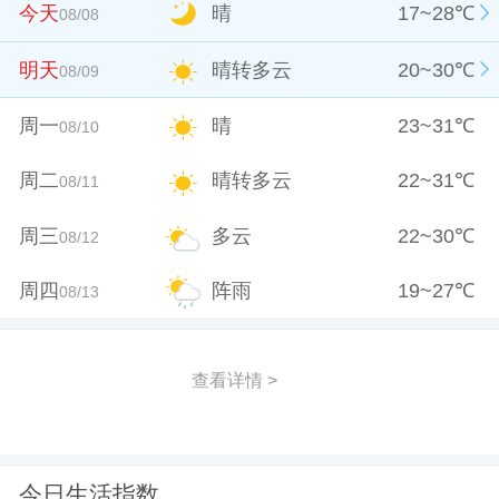
今天
晴
17
~
28
℃
08/08
明天
晴转多云
20
~
30
℃
08/09
周一
晴
23
~
31
℃
08/10
周二
晴转多云
22
~
31
℃
08/11
周三
多云
22
~
30
℃
08/12
周四
阵雨
19
~
27
℃
08/13
查看详情 >
今日生活指数