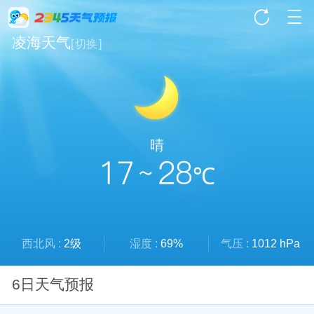
凌海天气
[
切换
]
晴
17 ~ 28
℃
西北风 :
2级
湿度 :
69%
气压 :
1012 hPa
6日天气预报