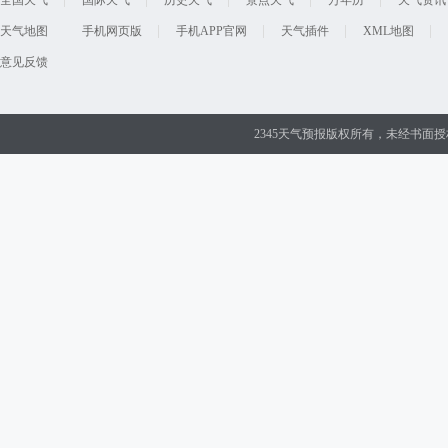
全国天气
国际天气
历史天气
景点天气
万年历
天气资讯
天气地图
手机网页版
手机APP官网
天气插件
XML地图
意见反馈
2345天气预报版权所有，未经书面