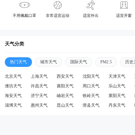
不用佩戴口罩
非常适宜运动
适宜外出
适宜开窗
天气分类
热门天气
城市天气
国际天气
PM2.5
历史
北京天气
上海天气
西安天气
沈阳天气
天津天气
潍坊天气
许昌天气
襄阳天气
周口天气
乐山天气
海安天气
济宁天气
岫岩天气
铁岭天气
莱阳天气
淄博天气
惠州天气
昆山天气
滑县天气
丹东天气