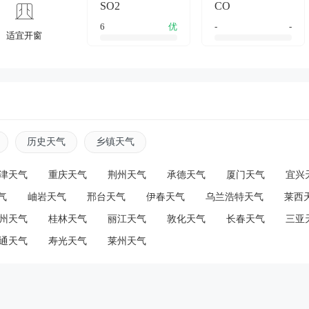
SO2
CO
6
优
-
-
适宜开窗
历史天气
乡镇天气
津天气
重庆天气
荆州天气
承德天气
厦门天气
宜兴
气
岫岩天气
邢台天气
伊春天气
乌兰浩特天气
莱西
州天气
桂林天气
丽江天气
敦化天气
长春天气
三亚
通天气
寿光天气
莱州天气