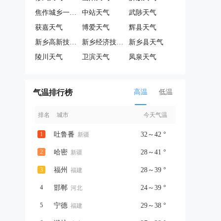
焦作城乡一体化示范区天气
中站天气
武陟天气
获嘉天气
博爱天气
辉县天气
新乡高新技术产业开发区天气
新乡经济技术开发区天气
新乡县天气
陵川天气
卫滨天气
凤泉天气
气温排行榜
高温
低温
排名
城市
今天气温
1
吐鲁番
32～42 °
新疆
2
哈密
28～41 °
新疆
3
福州
28～39 °
福建
4
邯郸
24～39 °
河北
5
宁德
29～38 °
福建