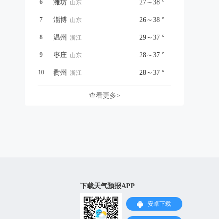
6
潍坊
27～38 °
山东
7
淄博
26～38 °
山东
8
温州
29～37 °
浙江
9
枣庄
28～37 °
山东
10
衢州
28～37 °
浙江
查看更多>
下载天气预报APP
安卓下载