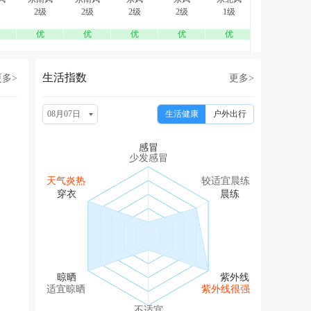
2级
2级
2级
2级
1级
2级
优
优
优
优
优
优
生活指数
更多>
更多>
08月07日
生活健康
户外出行
少发感冒
天气炎热
较适宜晨练
适宜晾晒
紫外线很强
不适宜