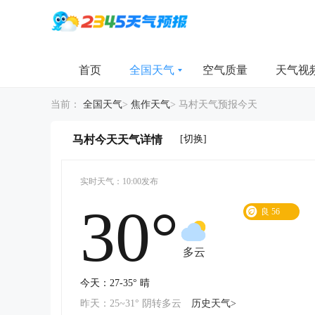
首页
全国天气
空气质量
天气视
当前：
全国天气
>
焦作天气
>
马村天气预报今天
[切换]
马村今天天气详情
实时天气：10:00发布
30°
良
56
多云
今天：27-35° 晴
昨天：25~31° 阴转多云
历史天气>