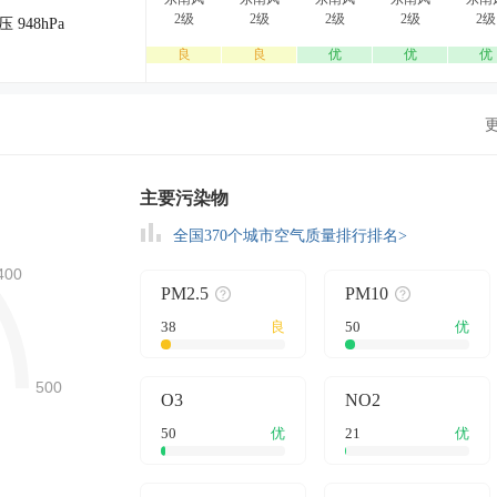
2级
2级
2级
2级
2级
压 948hPa
良
良
优
优
优
主要污染物
全国370个城市空气质量排行排名>
PM2.5
PM10
38
良
50
优
O3
NO2
。
50
优
21
优