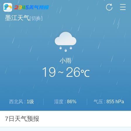
墨江天气
[
切换
]
小雨
19 ~ 26
℃
西北风 :
1级
湿度 :
86%
气压 :
855 hPa
7日天气预报