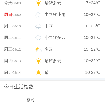
今天
晴转多云
7
~
24
℃
08/08
周日
中雨转小雨
10
~
27
℃
08/09
周一
中雨
16
~
25
℃
08/10
周二
小雨转多云
15
~
23
℃
08/11
周三
多云
13
~
22
℃
08/12
周四
晴转多云
10
~
22
℃
08/13
周五
晴
10
23
℃
08/14
今日生活指数
极冷