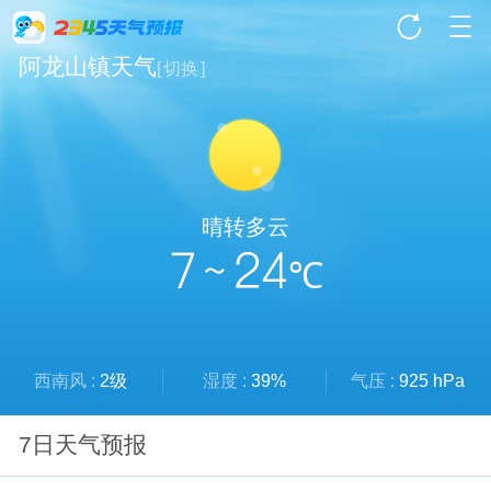
阿龙山镇天气
[
切换
]
晴转多云
7 ~ 24
℃
西南风 :
2级
湿度 :
39%
气压 :
925 hPa
7日天气预报