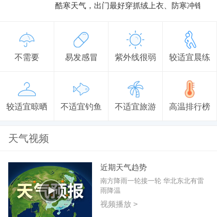
酷寒天气，出门最好穿抓绒上衣、防寒冲锋衣
不需要
易发感冒
紫外线很弱
较适宜晨练
较适宜晾晒
不适宜钓鱼
不适宜旅游
高温排行榜
天气视频
近期天气趋势
南方降雨一轮接一轮 华北东北有雷
雨降温
视频播放 >