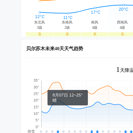
东北风
东南风
南风
西南风
3级
2级
4级
4级
良
良
良
良
贝尔苏木未来40天天气趋势
1
天降温
8月07日 12~25°
晴
雨雪