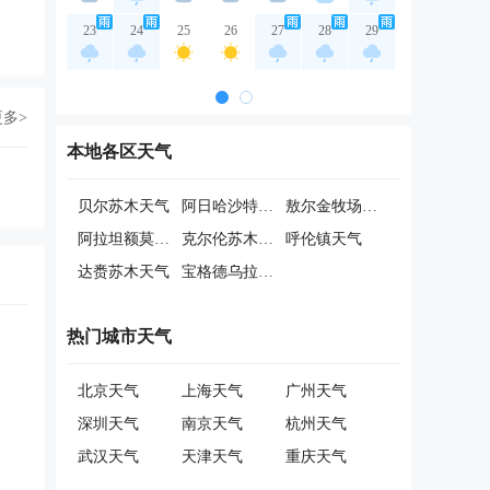
23
24
25
26
27
28
29
更多>
本地各区天气
贝尔苏木天气
阿日哈沙特镇天气
敖尔金牧场天气
阿拉坦额莫勒镇天气
克尔伦苏木天气
呼伦镇天气
达赉苏木天气
宝格德乌拉苏木天气
热门城市天气
北京天气
上海天气
广州天气
深圳天气
南京天气
杭州天气
武汉天气
天津天气
重庆天气