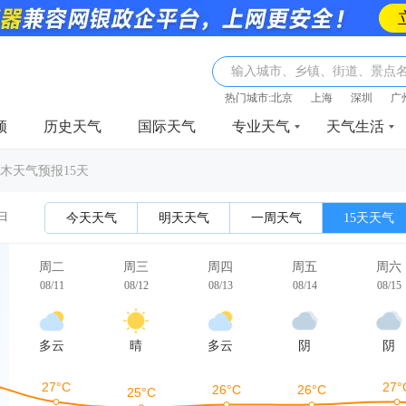
输入城市、乡镇、街道、景点
热门城市:
北京
上海
深圳
广
频
历史天气
国际天气
专业天气
天气生活
木天气预报15天
1日
今天天气
明天天气
一周天气
15天天气
周二
周三
周四
周五
周六
08/11
08/12
08/13
08/14
08/15
多云
晴
多云
阴
阴