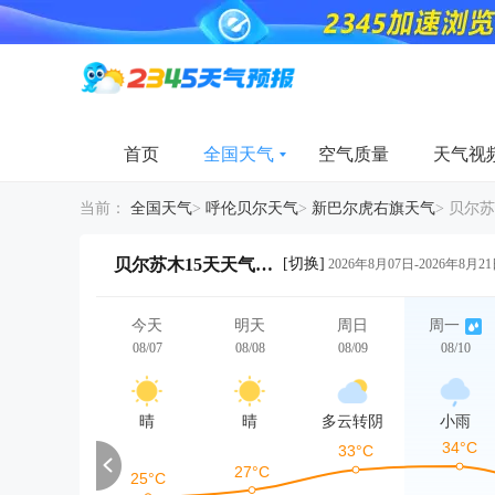
首页
全国天气
空气质量
天气视
当前：
全国天气
>
呼伦贝尔天气
>
新巴尔虎右旗天气
>
贝尔苏
[切换]
贝尔苏木15天天气详情
2026年8月07日-2026年8月2
今天
明天
周日
周一
08/07
08/08
08/09
08/10
晴
晴
多云转阴
小雨