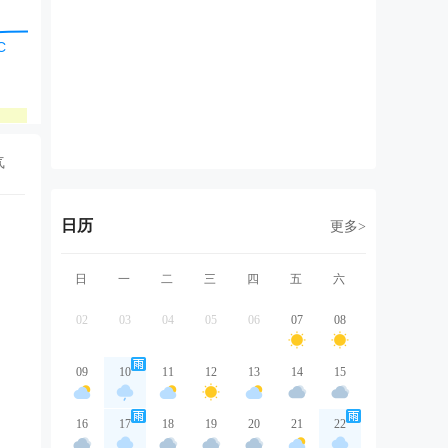
西南风
南风
西北风
西风
东
3级
3级
2级
3级
3
良
良
良
良
气
日历
更多>
日
一
二
三
四
五
六
02
03
04
05
06
07
08
09
10
11
12
13
14
15
16
17
18
19
20
21
22