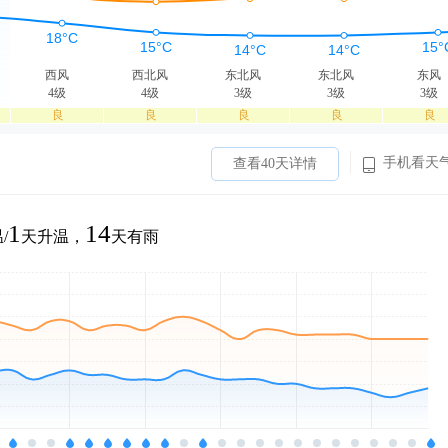
西风
西北风
东北风
东北风
东风
4级
4级
3级
3级
3级
良
良
良
良
良
手机看天
查看40天详情
1
14
/
天升温，
天有雨