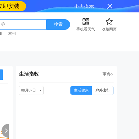
立即安装
不再提示
名称
搜索
手机看天气
收藏网页
州
杭州
生活指数
更多>
08月07日
生活健康
户外出行
周日
周一
周二
周三
周
08/16
08/17
08/18
08/19
08
阴转小雨
小雨
阴
阴