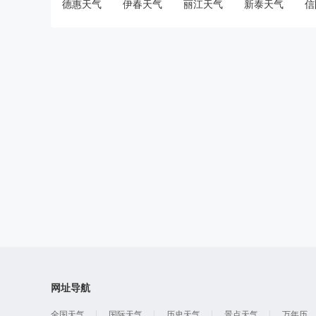
德惠天气
伊春天气
丽江天气
新泰天气
信
网址导航
全国天气
国际天气
历史天气
景点天气
万年历