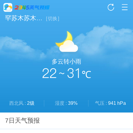
罕苏木苏木天气
[
切换
]
多云转小雨
22 ~ 31
℃
西北风 :
2级
湿度 :
39%
气压 :
941 hPa
7日天气预报