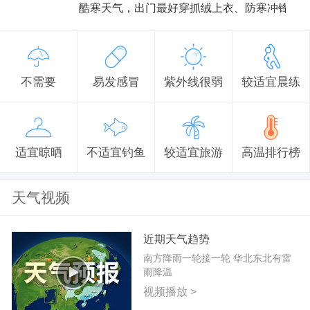
酷寒天气，出门最好穿抓绒上衣、防寒冲锋衣
不需要
易发感冒
紫外线很弱
较适宜晨练
适宜晾晒
不适宜钓鱼
较适宜旅游
高温排行榜
天气视频
近期天气趋势
南方降雨一轮接一轮 华北东北有雷
雨降温
视频播放 >