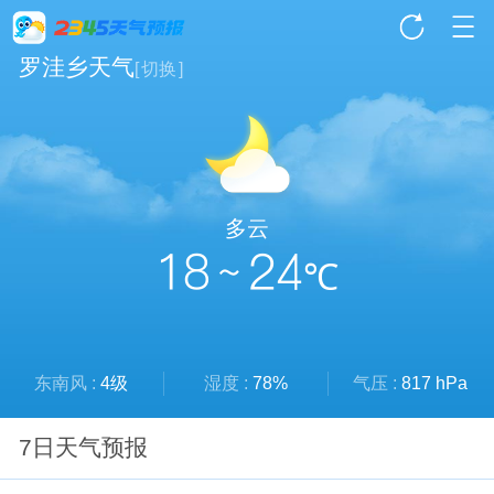
罗洼乡天气
[
切换
]
多云
18 ~ 24
℃
东南风 :
4级
湿度 :
78%
气压 :
817 hPa
7日天气预报