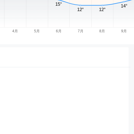
气
国际天气
PM2.5
历史天气
沈阳天气
天津天气
重庆天气
长治天气
滑县天气
气
东营天气
淮安天气
濮阳天气
辽阳天气
张家口天气
成都天气
嫩江天气
邯郸天气
香港天气
烟台天气
德阳天气
长春天气
银川天气
开封天气