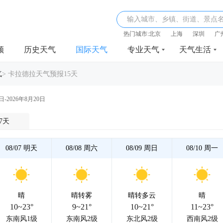
输入城市、乡镇、街道、景点
热门城市:
北京
上海
深圳
广
频
历史天气
国际天气
专业天气
天气生活
气
>
卡拉德拉天气预报15天
日-2026年8月20日
7天
08/07
明天
08/08
周六
08/09
周日
08/10
周一
晴
晴转雾
晴转多云
晴
10~23°
9~21°
10~21°
11~23°
东南风1级
东南风2级
东北风2级
西南风2级