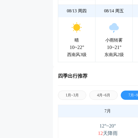
08/13
周四
08/14
周五
晴
小雨转雾
10~22°
10~21°
西南风3级
东南风2级
四季出行推荐
1月~3月
4月~6月
7月~
7月
12°~20°
12
天降雨