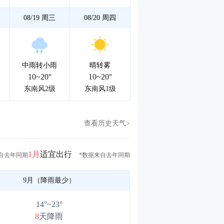
08/19
周三
08/20
周四
中雨转小雨
晴转雾
10~20°
10~20°
东南风2级
东南风1级
查看历史天气>
1月
适宜出行
自去年同期
*数据来自去年同期
9月（降雨最少）
14°~23°
8
天降雨