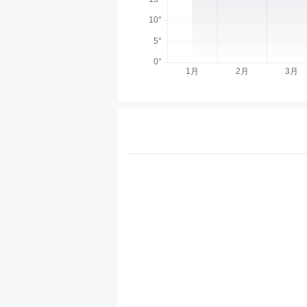
天气分类
热门天气
国内天气
城市天
北京天气
上海天气
西安天气
七台河天气
乌鲁木齐天气
贵阳天
安丘天气
九江天气
宿州天气
青岛天气
西宁天气
亳州天气