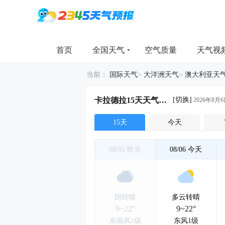
首页
全国天气
空气质量
天气视
当前：
国际天气
>
大洋洲天气
>
澳大利亚天
[切换]
卡拉德拉15天天气详情
2026年8月6
15天
今天
08/05
昨天
08/06
今天
阴转晴
多云转晴
9~22°
9~22°
东南风1级
东风1级