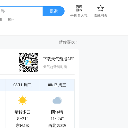
名称
搜索
手机看天气
收藏网页
州
杭州
猜你喜欢：
下载天气预报APP
天气趋势随时看
08/11
周二
08/12
周三
晴转多云
阴转晴
8~21°
11~24°
东风1级
西北风2级