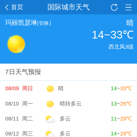
国际城市天气
首页
晴
玛丽凯瑟琳
[
切换
]
14~33
℃
西北风3级
7日天气预报
08/09 周日
晴
14
~
33
℃
08/10 周一
晴转多云
13
~
26
℃
08/11 周二
多云
11
~
29
℃
08/12 周三
多云
14
~
29
℃