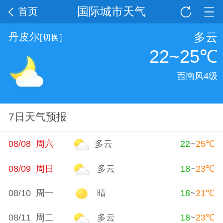
国际城市天气
首页
多云
丹皮尔
[
切换
]
22~25
℃
西南风4级
7日天气预报
08/08 周六
多云
22
~
25
℃
08/09 周日
多云
18
~
23
℃
08/10 周一
晴
18
~
21
℃
08/11 周二
多云
18
~
23
℃