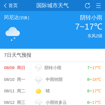
国际城市天气
首页
阴转小雨
冈尼达
[
切换
]
7~17
℃
东风2级
7日天气预报
08/09 周日
阴转小雨
7
~
17
℃
08/10 周一
中雨转阴
8
~
16
℃
08/11 周二
晴
8
~
17
℃
08/12 周三
小雨转多云
6
~
17
℃