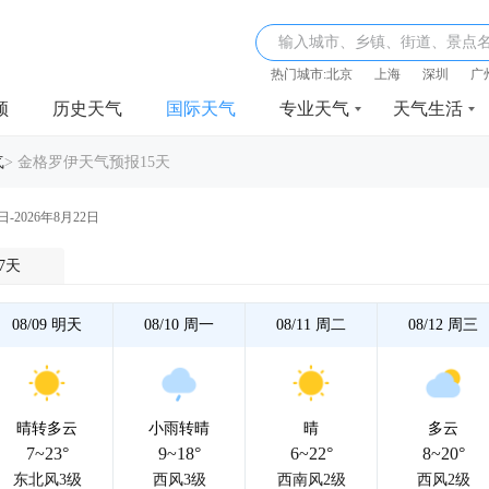
输入城市、乡镇、街道、景点
热门城市:
北京
上海
深圳
广
频
历史天气
国际天气
专业天气
天气生活
气
>
金格罗伊天气预报15天
日-2026年8月22日
7天
08/09
明天
08/10
周一
08/11
周二
08/12
周三
晴转多云
小雨转晴
晴
多云
7~23°
9~18°
6~22°
8~20°
东北风3级
西风3级
西南风2级
西风2级