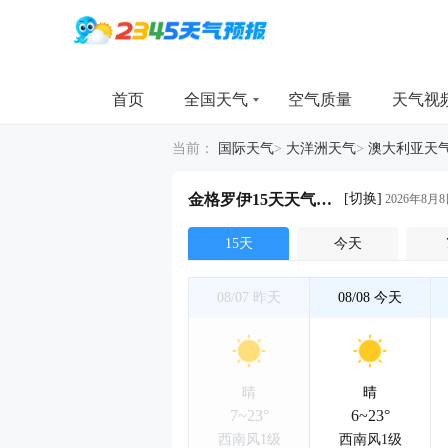
首页
全国天气
空气质量
天气视
当前：
国际天气
>
大洋洲天气
>
澳大利亚天
[切换]
金格罗伊15天天气详情
2026年8月8
15天
今天
08/07
昨天
08/08
今天
晴
晴
7~23°
6~23°
西南风1级
西南风1级