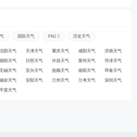
资讯
2026-08-07 16:45:17
兰弟、赞达亚举办婚宴庆祝结婚，两人最新街拍都
气
国际天气
PM2.5
历史天气
了婚戒
沈阳天气
天津天气
重庆天气
咸阳天气
济南天气
德阳天气
日照天气
许昌天气
莱州天气
菏泽天气
资讯
2026-08-07 16:42:51
无锡天气
宜兴天气
抚顺天气
南阳天气
珲春天气
子结账时将钱丢地上，店员找零同样方式回敬，店
岫岩天气
安阳天气
兰州天气
兰考天气
深圳天气
发声
平度天气
资讯
2026-08-07 16:40:22
阻止14岁女儿买大牌，“孩子应该知道父母的不
，称自己买衣服80%都在淘宝