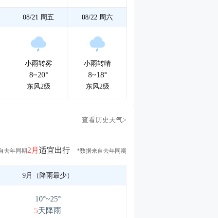
08/21
周五
08/22
周六
小雨转雾
小雨转晴
8~20°
8~18°
东风2级
东风2级
查看历史天气>
2月
适宜出行
自去年同期
*数据来自去年同期
9月（降雨最少）
10°~25°
5
天降雨