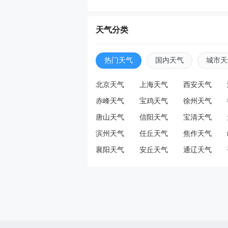
天天
天气分类
荷
热门天气
国内天气
城市天
戴上
北京天气
上海天气
西安天气
赤峰天气
宝鸡天气
徐州天气
天天
唐山天气
信阳天气
宝清天气
男
滨州天气
任丘天气
焦作天气
主再
襄阳天气
安丘天气
通辽天气
天天
汪峰
易”