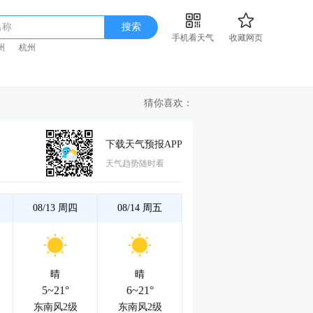
名称
搜索
手机看天气
收藏网页
州
杭州
猜你喜欢：
下载天气预报APP
天气趋势随时看
08/13
周四
08/14
周五
晴
晴
5~21°
6~21°
东南风2级
东南风2级