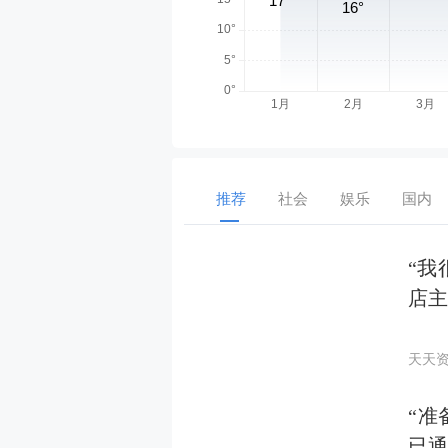
推荐
社会
娱乐
国内
“我
店主
天天
“准
已通