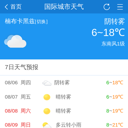
国际城市天气
首页
阴转雾
楠布卡黑兹
[
切换
]
6~18
℃
东南风1级
7日天气预报
08/06 周四
阴转雾
6
~
18
℃
08/07 周五
晴转雾
6
~
19
℃
08/08 周六
晴转雾
8
~
19
℃
08/09 周日
多云转小雨
8
~
21
℃