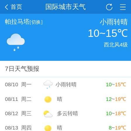
国际城市天气
首页
小雨转晴
帕拉马塔
[
切换
]
10~15
℃
西北风4级
7日天气预报
08/10 周一
小雨转晴
10
~
15
℃
08/11 周二
晴
12
~
19
℃
08/12 周三
多云转晴
10
~
18
℃
08/13 周四
晴
8
~
19
℃