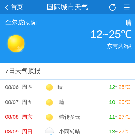
国际城市天气
首页
晴
奎尔皮
[
切换
]
12~25
℃
东南风2级
7日天气预报
08/06 周四
晴
12
~
25
℃
08/07 周五
晴
10
~
25
℃
08/08 周六
晴转多云
11
~
27
℃
08/09 周日
小雨转晴
13
~
27
℃