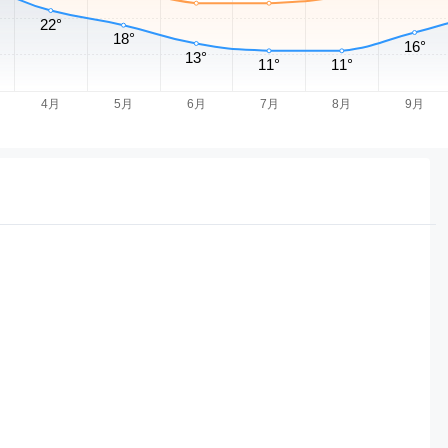
气
国际天气
PM2.5
历史天气
沈阳天气
天津天气
重庆天气
万州天气
烟台天气
芜湖天气
安阳天气
唐山天气
忻州天气
青岛天气
常德天气
任丘天气
鹤壁天气
太原天气
威海天气
寿光天气
咸阳天气
齐齐哈尔天气
松原天气