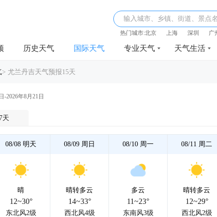
输入城市、乡镇、街道、景点
热门城市:
北京
上海
深圳
广
频
历史天气
国际天气
专业天气
天气生活
气
>
尤兰丹吉天气预报15天
日-2026年8月21日
7天
08/08
明天
08/09
周日
08/10
周一
08/11
周二
晴
晴转多云
多云
晴转多云
12~30°
14~33°
11~23°
12~29°
东北风2级
西北风4级
东南风3级
西北风2级