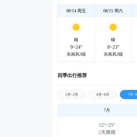
08/14
周五
08/15
周六
晴
晴
9~24°
8~23°
东南风3级
东南风3级
四季出行推荐
1月~3月
4月~6月
7月~
7月
12°~25°
2
天降雨