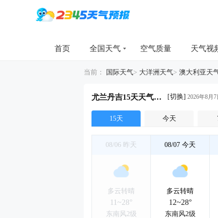
首页
全国天气
空气质量
天气视
当前：
国际天气
>
大洋洲天气
>
澳大利亚天
[切换]
尤兰丹吉15天天气详情
2026年8月7
15天
今天
08/06
昨天
08/07
今天
多云转晴
多云转晴
11~28°
12~28°
东南风2级
东南风2级