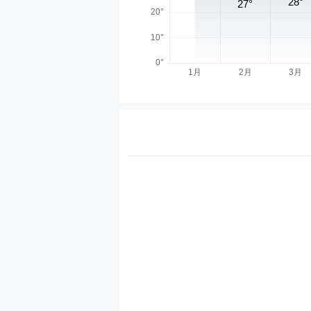
天气分类
热门天气
国内天气
城市天
北京天气
上海天气
西安天气
广州天气
宝鸡天气
三亚天气
临沂天气
东莞天气
滑县天气
抚顺天气
鸡西天气
开封天气