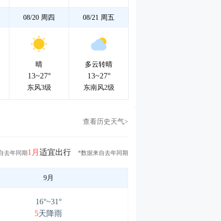
08/20
周四
08/21
周五
晴
多云转晴
13~27°
13~27°
东风3级
东南风2级
查看历史天气>
1月
适宜出行
自去年同期
*数据来自去年同期
9月
16°~31°
5
天降雨