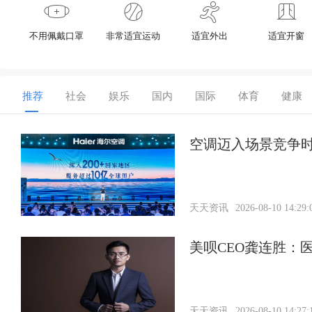
不用佩戴口罩
非常适宜运动
适宜外出
适宜开窗
推荐
社会
娱乐
国内
国际
体育
健康
空调迈入场景竞争
天天资讯
2026-08-10 14:29:
美呗CEO龚连胜：
天天资讯
2026-08-10 14:27: