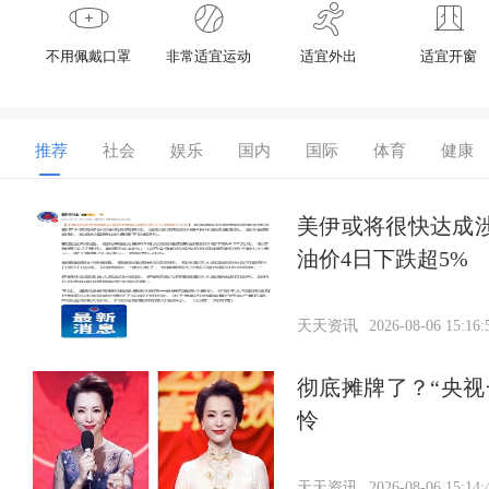
不用佩戴口罩
非常适宜运动
适宜外出
适宜开窗
推荐
社会
娱乐
国内
国际
体育
健康
美伊或将很快达成
油价4日下跌超5%
天天资讯
2026-08-06 15:16:
彻底摊牌了？“央
怜
天天资讯
2026-08-06 15:14: