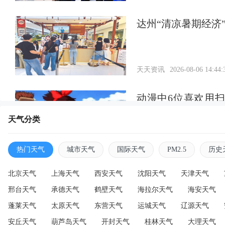
达州“清凉暑期经济
天天资讯
2026-08-06 14:44:
动漫中6位喜欢用
蜕变
天气分类
天天资讯
2026-08-06 14:43:
热门天气
城市天气
国际天气
PM2.5
历史
北京天气
上海天气
西安天气
沈阳天气
天津天气
邢台天气
承德天气
鹤壁天气
海拉尔天气
海安天气
蓬莱天气
太原天气
东营天气
运城天气
辽源天气
安丘天气
葫芦岛天气
开封天气
桂林天气
大理天气