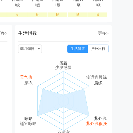
1级
1级
1级
1级
1级
1级
良
良
良
良
良
良
生活指数
更多>
更多>
08月06日
生活健康
户外出行
少发感冒
天气热
较适宜晨练
适宜晾晒
紫外线很强
不适宜