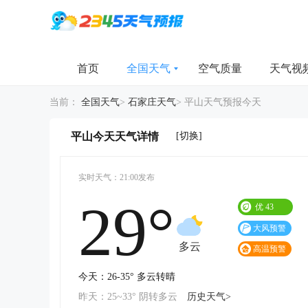
首页
全国天气
空气质量
天气视
当前：
全国天气
>
石家庄天气
>
平山天气预报今天
[切换]
平山今天天气详情
实时天气：21:00发布
29°
优
43
大风预警
多云
高温预警
今天：26-35° 多云转晴
昨天：25~33° 阴转多云
历史天气>