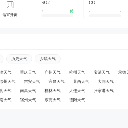
SO2
CO
3
优
-
-
适宜开窗
历史天气
乡镇天气
津天气
重庆天气
广州天气
杭州天气
宝清天气
承德
徐州天气
吉安天气
宜昌天气
莱西天气
大同天气
县天气
南昌天气
桂林天气
大连天气
张家港天气
南天气
宿州天气
东莞天气
德阳天气