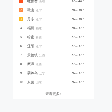
1
吐鲁番
32～44 °
新疆
2
鞍山
28～38 °
辽宁
3
丹东
26～38 °
辽宁
4
福州
28～37 °
福建
5
哈密
27～37 °
新疆
6
辽阳
27～37 °
辽宁
7
景德镇
27～37 °
江西
8
鹰潭
27～37 °
江西
9
葫芦岛
26～37 °
辽宁
10
东营
26～37 °
山东
查看更多>