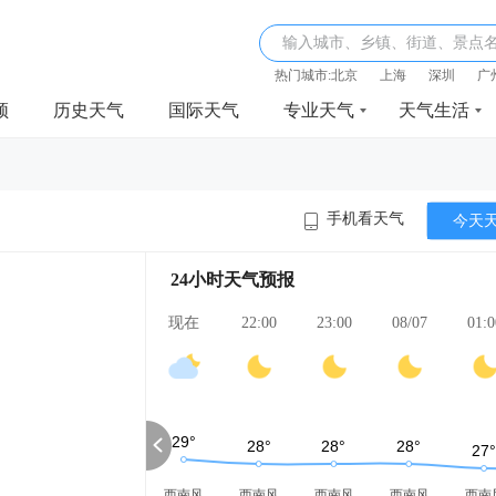
输入城市、乡镇、街道、景点
热门城市:
北京
上海
深圳
广
频
历史天气
国际天气
专业天气
天气生活
手机看天气
今天
24小时天气预报
现在
22:00
23:00
08/07
01:0
西南风
西南风
西南风
西南风
西南