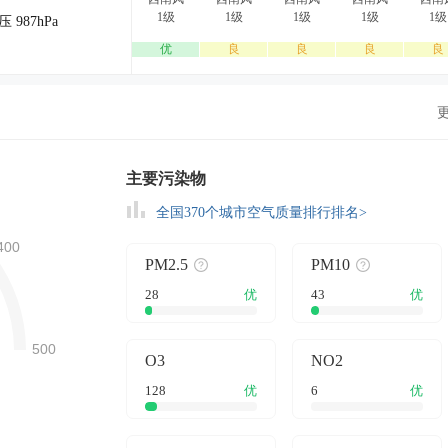
1级
1级
1级
1级
1级
压 987hPa
优
良
良
良
良
主要污染物
全国370个城市空气质量排行排名>
PM2.5
PM10
28
优
43
优
O3
NO2
128
优
6
优