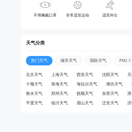
不用佩戴口罩
非常适宜运动
适宜外出
天气分类
热门天气
城市天气
国际天气
PM2.5
北京天气
上海天气
西安天气
沈阳天气
天
十堰天气
珠海天气
海拉尔天气
潍坊天气
衡水天气
郑州天气
抚顺天气
东营天气
滑
平度天气
临沂天气
眉山天气
迁安天气
济