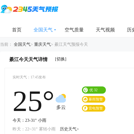
首页
全国天气
空气质量
天气视频
历
当前：
全国天气
>
重庆天气
>
綦江天气预报今天
[切换]
綦江今天天气详情
实时天气：17:45发布
25°
优
32
暴雨预警
多云
雷电预警
今天：23-31° 小雨
昨天：22~31° 雾转小雨
历史天气>