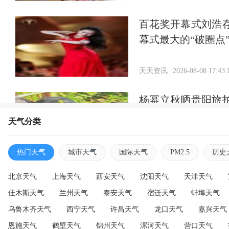
百花奖开幕式刘浩
幕式最大的“破圈点
天天资讯
2026-08-08 17:43:
杨幂立秋晒贵阳旅
状态好松弛
天气分类
天天资讯
2026-08-08 17:40:
热门天气
城市天气
国际天气
PM2.5
历史
北京天气
上海天气
西安天气
沈阳天气
天津天气
佳木斯天气
兰州天气
泰安天气
宿迁天气
蚌埠天气
乌鲁木齐天气
西宁天气
许昌天气
龙口天气
嘉兴天气
恩施天气
鹤壁天气
锦州天气
漯河天气
营口天气