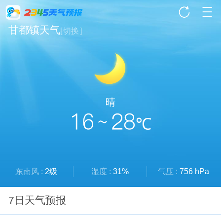
甘都镇天气
[
切换
]
晴
16 ~ 28
℃
东南风 :
2级
湿度 :
31%
气压 :
756 hPa
7日天气预报