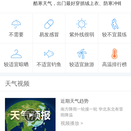
酷寒天气，出门最好穿抓绒上衣、防寒冲锋衣
不需要
易发感冒
紫外线很弱
较不宜晨练
较适宜晾晒
不适宜钓鱼
较适宜旅游
高温排行榜
天气视频
近期天气趋势
南方降雨一轮接一轮 华北东北有雷
雨降温
视频播放 >