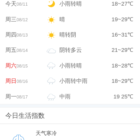
今天
小雨转晴
18
~
27
℃
08/11
周三
晴
19
~
29
℃
08/12
周四
晴转阴
16
~
31
℃
08/13
周五
阴转多云
21
~
29
℃
08/14
周六
小雨转晴
18
~
28
℃
08/15
周日
小雨转中雨
18
~
29
℃
08/16
周一
中雨
19
25
℃
08/17
今日生活指数
天气寒冷