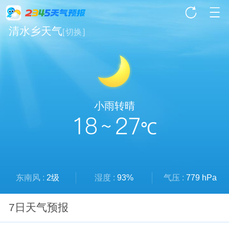
清水乡天气
[
切换
]
小雨转晴
18 ~ 27
℃
东南风 :
2级
湿度 :
93%
气压 :
779 hPa
7日天气预报