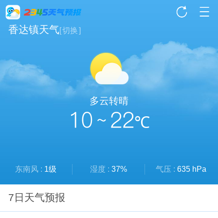
香达镇天气
[
切换
]
多云转晴
10 ~ 22
℃
东南风 :
1级
湿度 :
37%
气压 :
635 hPa
7日天气预报