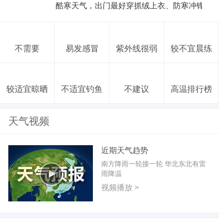
酷寒天气，出门最好穿抓绒上衣、防寒冲锋衣
不需要
易发感冒
紫外线很弱
较不宜晨练
较适宜晾晒
不适宜钓鱼
不建议
高温排行榜
天气视频
近期天气趋势
南方降雨一轮接一轮 华北东北有雷
雨降温
视频播放 >