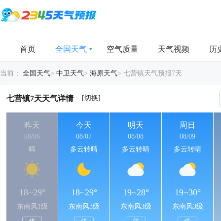
首页
全国天气
空气质量
天气视频
历
当前：
全国天气
>
中卫天气
>
海原天气
>
七营镇天气预报7天
[切换]
七营镇7天天气详情
昨天
今天
明天
周日
08/06
08/07
08/08
08/09
晴
多云转晴
多云转晴
多云转晴
18~29°
18~29°
19~28°
19~30°
东南风1级
东南风3级
东南风3级
东南风3级