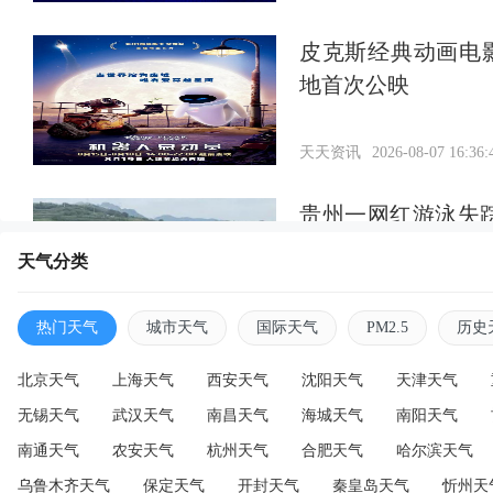
皮克斯经典动画电
地首次公映
天天资讯
2026-08-07 16:36:
贵州一网红游泳失
找到
天气分类
天天资讯
2026-08-07 16:34:
热门天气
城市天气
国际天气
PM2.5
历史
北京天气
上海天气
西安天气
沈阳天气
天津天气
无锡天气
武汉天气
南昌天气
海城天气
南阳天气
南通天气
农安天气
杭州天气
合肥天气
哈尔滨天气
乌鲁木齐天气
保定天气
开封天气
秦皇岛天气
忻州天