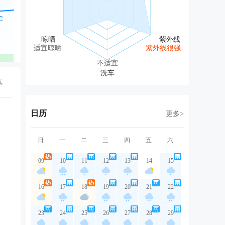
北风
东北风
东北风
东北风
东
2级
3级
2级
3级
2
适宜晾晒
紫外线很强
优
优
优
优
不适宜
气
日历
更多>
日
一
二
三
四
五
六
09
10
11
12
13
14
15
16
17
18
19
20
21
22
23
24
25
26
27
28
29