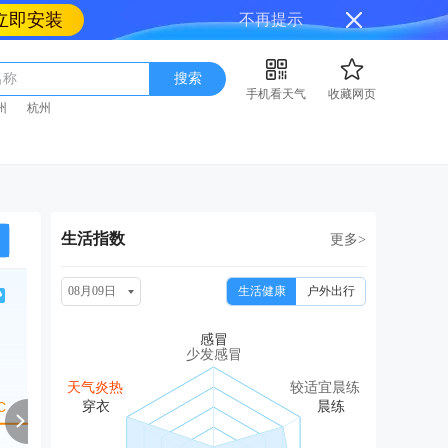
立即安装
不再提示
名称
搜索
手机看天气
收藏网页
州
杭州
生活指数
更多>
08月09日
生活健康
户外出行
周二
周三
周四
周五
周
08/18
08/19
08/20
08/21
08
少发感冒
阴
中雨
中雨
中雨转阴
中
天气炎热
较适宜晨练