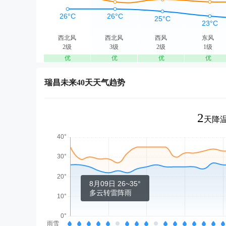
西北风
西北风
西风
东风
2级
3级
2级
1级
优
优
优
优
瑞昌未来40天天气趋势
2
天降温
8月09日 26~35°
多云转雷阵雨
雨雪