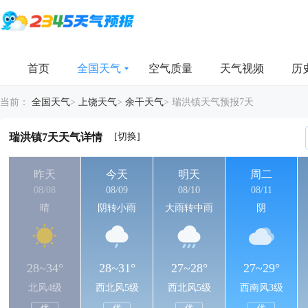
首页
全国天气
空气质量
天气视频
历
当前：
全国天气
>
上饶天气
>
余干天气
>
瑞洪镇天气预报7天
[切换]
瑞洪镇7天天气详情
昨天
今天
明天
周二
08/08
08/09
08/10
08/11
晴
阴转小雨
大雨转中雨
阴
28~34°
28~31°
27~28°
27~29°
北风4级
西北风5级
西北风5级
西南风3级