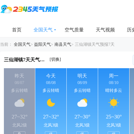
首页
全国天气
空气质量
天气视频
历
当前：
全国天气
>
益阳天气
>
南县天气
>
三仙湖镇天气预报7天
[切换]
三仙湖镇7天天气详情
昨天
今天
明天
周一
08/07
08/08
08/09
08/10
多云转晴
多云转晴
多云转晴
晴转多云
27~32°
27~32°
27~30°
25~30°
北风2级
北风3级
北风3级
北风3级