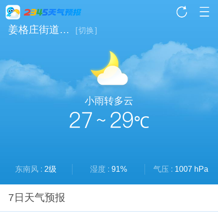
姜格庄街道天气
[
切换
]
小雨转多云
27 ~ 29
℃
东南风 :
2级
湿度 :
91%
气压 :
1007 hPa
7日天气预报