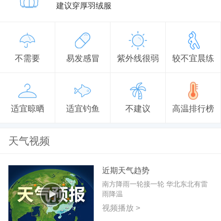
建议穿厚羽绒服
不需要
易发感冒
紫外线很弱
较不宜晨练
适宜晾晒
适宜钓鱼
不建议
高温排行榜
天气视频
近期天气趋势
南方降雨一轮接一轮 华北东北有雷
雨降温
视频播放 >