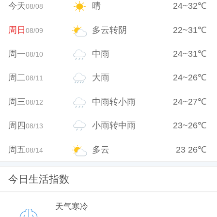
今天
晴
24
~
32
℃
08/08
周日
多云转阴
22
~
31
℃
08/09
周一
中雨
24
~
31
℃
08/10
周二
大雨
24
~
26
℃
08/11
周三
中雨转小雨
24
~
27
℃
08/12
周四
小雨转中雨
23
~
26
℃
08/13
周五
多云
23
26
℃
08/14
今日生活指数
天气寒冷