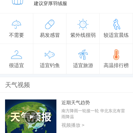
建议穿厚羽绒服
不需要
易发感冒
紫外线很弱
较适宜晨练
很适宜
适宜钓鱼
适宜旅游
高温排行榜
天气视频
近期天气趋势
南方降雨一轮接一轮 华北东北有雷
雨降温
视频播放 >