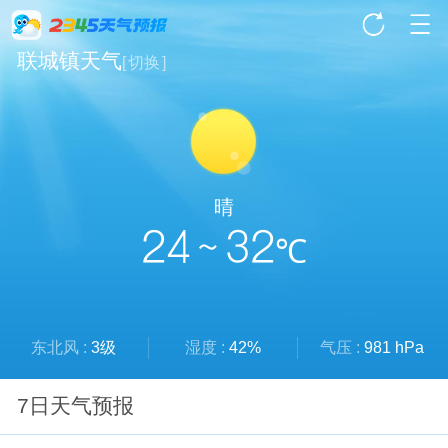
联城镇天气
[
切换
]
晴
24 ~ 32
℃
东北风 :
3级
湿度 :
42%
气压 :
981 hPa
7日天气预报