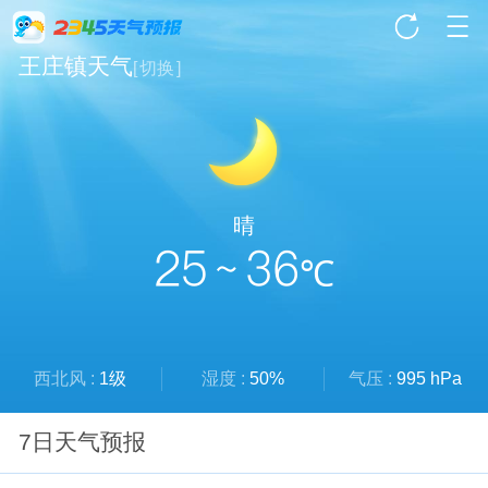
王庄镇天气
[
切换
]
晴
25 ~ 36
℃
西北风 :
1级
湿度 :
50%
气压 :
995 hPa
7日天气预报