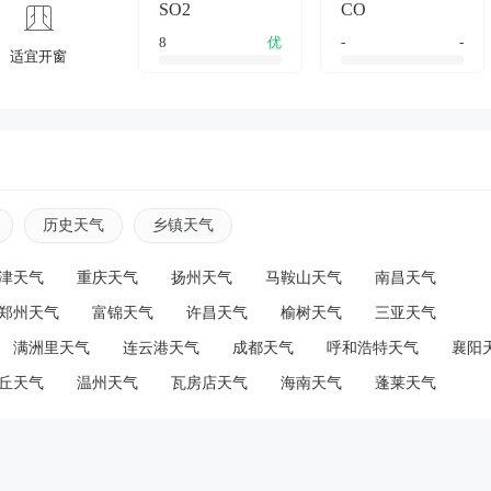
SO2
CO
8
优
-
-
适宜开窗
历史天气
乡镇天气
津天气
重庆天气
扬州天气
马鞍山天气
南昌天气
郑州天气
富锦天气
许昌天气
榆树天气
三亚天气
满洲里天气
连云港天气
成都天气
呼和浩特天气
襄阳
丘天气
温州天气
瓦房店天气
海南天气
蓬莱天气