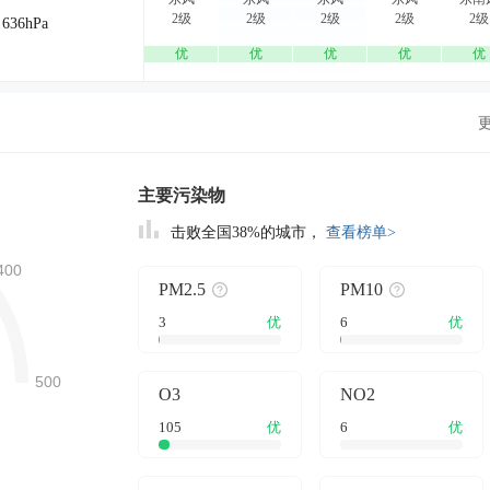
2级
2级
2级
2级
2级
636hPa
优
优
优
优
优
主要污染物
击败全国38%的城市，
查看榜单>
PM2.5
PM10
3
优
6
优
O3
NO2
105
优
6
优