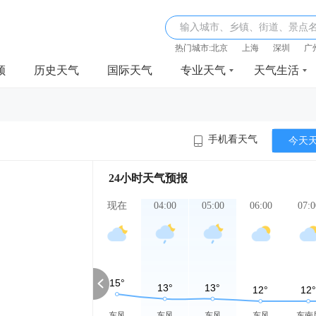
输入城市、乡镇、街道、景点
热门城市:
北京
上海
深圳
广
频
历史天气
国际天气
专业天气
天气生活
手机看天气
今天
24小时天气预报
现在
04:00
05:00
06:00
07:0
东风
东风
东风
东风
东南