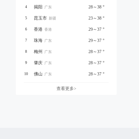
4
揭阳
28～38 °
广东
5
昆玉市
23～38 °
新疆
6
香港
29～37 °
香港
7
珠海
29～37 °
广东
8
梅州
28～37 °
广东
9
肇庆
28～37 °
广东
10
佛山
28～37 °
广东
查看更多>