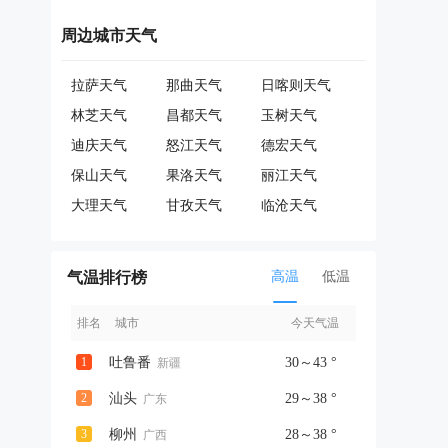
周边城市天气
拉萨天气
那曲天气
日喀则天气
林芝天气
昌都天气
玉树天气
迪庆天气
怒江天气
德宏天气
保山天气
果洛天气
丽江天气
大理天气
甘孜天气
临沧天气
气温排行榜
高温
低温
排名
城市
今天气温
1
吐鲁番
30～43 °
新疆
2
汕头
29～38 °
广东
3
柳州
28～38 °
广西