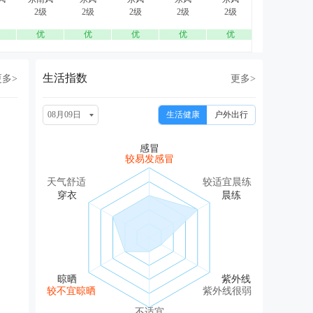
2级
2级
2级
2级
2级
2级
优
优
优
优
优
优
生活指数
更多>
更多>
08月09日
生活健康
户外出行
较易发感冒
天气舒适
较适宜晨练
较不宜晾晒
紫外线很弱
不适宜