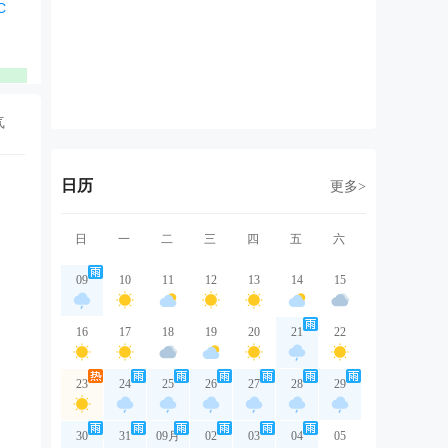
东风
东风
东风
东风
东
2级
2级
2级
2级
2
优
优
优
优
气
日历
更多>
日
一
二
三
四
五
六
09
10
11
12
13
14
15
16
17
18
19
20
21
22
23
24
25
26
27
28
29
30
31
09月
02
03
04
05