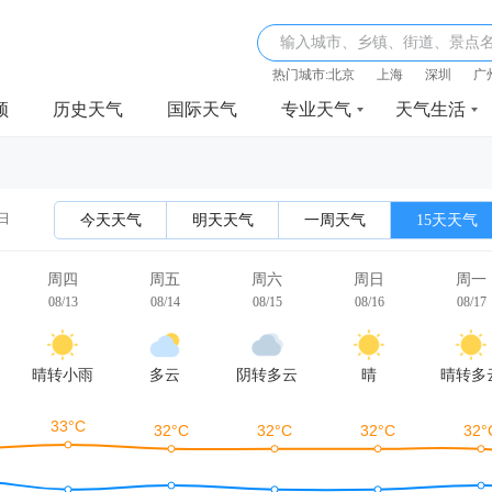
输入城市、乡镇、街道、景点
热门城市:
北京
上海
深圳
广
频
历史天气
国际天气
专业天气
天气生活
3日
今天天气
明天天气
一周天气
15天天气
周四
周五
周六
周日
周一
08/13
08/14
08/15
08/16
08/17
晴转小雨
多云
阴转多云
晴
晴转多