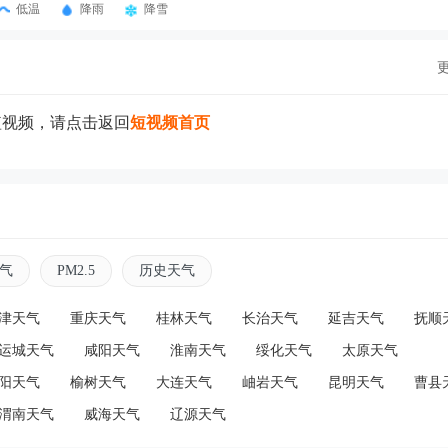
低温
降雨
降雪
短视频，请点击返回
短视频首页
气
PM2.5
历史天气
津天气
重庆天气
桂林天气
长治天气
延吉天气
抚顺
运城天气
咸阳天气
淮南天气
绥化天气
太原天气
阳天气
榆树天气
大连天气
岫岩天气
昆明天气
曹县
渭南天气
威海天气
辽源天气