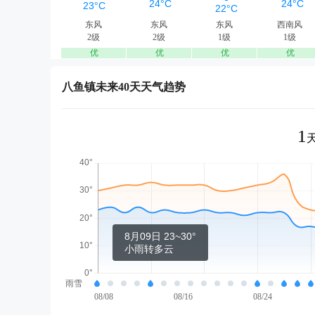
东风
东风
东风
西南风
2级
2级
1级
1级
优
优
优
优
八鱼镇未来40天天气趋势
1
8月09日 23~30°
小雨转多云
雨雪
08/08
08/16
08/24