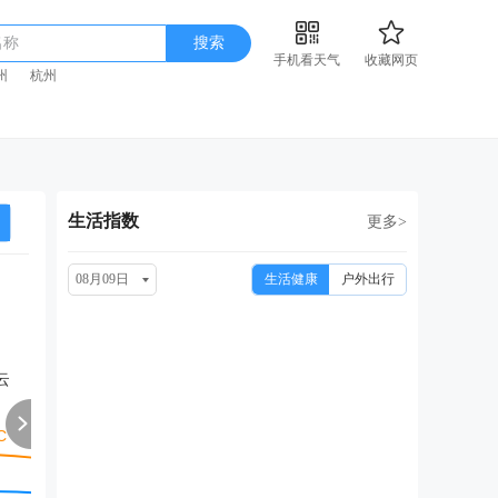
名称
搜索
手机看天气
收藏网页
州
杭州
生活指数
更多>
08月09日
生活健康
户外出行
周二
周三
周四
周五
周
08/18
08/19
08/20
08/21
08
云
阴
多云转晴
晴
小雨转中雨