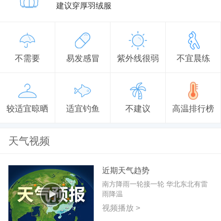
建议穿厚羽绒服
不需要
易发感冒
紫外线很弱
不宜晨练
较适宜晾晒
适宜钓鱼
不建议
高温排行榜
天气视频
近期天气趋势
南方降雨一轮接一轮 华北东北有雷
雨降温
视频播放 >