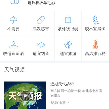
建议棉衣羊毛衫
不需要
易发感冒
紫外线很弱
较不宜晨练
较适宜晾晒
适宜钓鱼
适宜旅游
高温排行榜
天气视频
近期天气趋势
南方降雨一轮接一轮 华北东北有雷
雨降温
视频播放 >