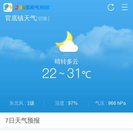
官底镇天气
[
切换
]
晴转多云
22 ~ 31
℃
东北风 :
1级
湿度 :
97%
气压 :
966 hPa
7日天气预报