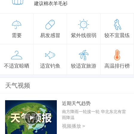
建议棉衣羊毛衫
需要
易发感冒
紫外线很弱
较不宜晨练
不适宜晾晒
适宜钓鱼
较适宜旅游
高温排行榜
天气视频
近期天气趋势
南方降雨一轮接一轮 华北东北有雷
雨降温
视频播放 >