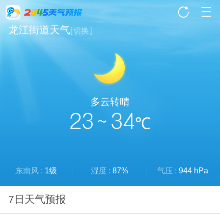
龙江街道天气
[
切换
]
多云转晴
23 ~ 34
℃
东南风 :
1级
湿度 :
87%
气压 :
944 hPa
7日天气预报