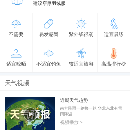
建议穿厚羽绒服
不需要
易发感冒
紫外线很弱
适宜晨练
适宜晾晒
不适宜钓鱼
较适宜旅游
高温排行榜
天气视频
近期天气趋势
南方降雨一轮接一轮 华北东北有雷
雨降温
视频播放 >