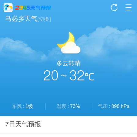
马必乡天气
[
切换
]
多云转晴
20 ~ 32
℃
东风 :
1级
湿度 :
73%
气压 :
898 hPa
7日天气预报