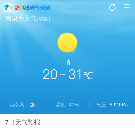
南泉乡天气
[
切换
]
晴
20 ~ 31
℃
西南风 :
1级
湿度 :
41%
气压 :
892 hPa
7日天气预报