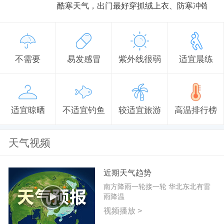
酷寒天气，出门最好穿抓绒上衣、防寒冲锋衣
不需要
易发感冒
紫外线很弱
适宜晨练
适宜晾晒
不适宜钓鱼
较适宜旅游
高温排行榜
天气视频
近期天气趋势
南方降雨一轮接一轮 华北东北有雷
雨降温
视频播放 >