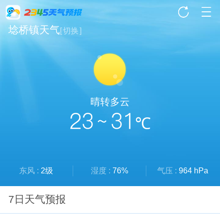
埝桥镇天气
[
切换
]
晴转多云
23 ~ 31
℃
东风 :
2级
湿度 :
76%
气压 :
964 hPa
7日天气预报