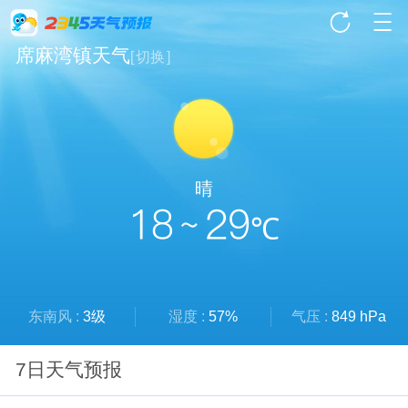
席麻湾镇天气
[
切换
]
晴
18 ~ 29
℃
东南风 :
3级
湿度 :
57%
气压 :
849 hPa
7日天气预报