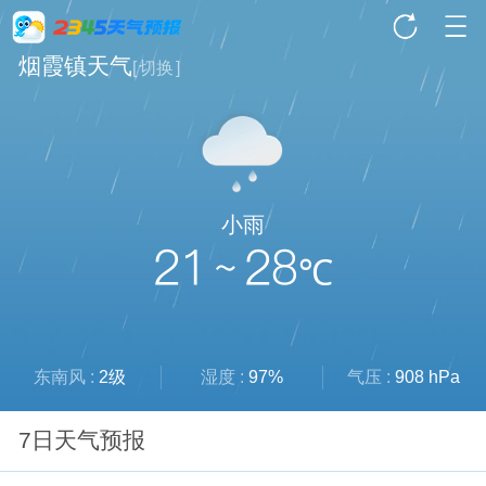
烟霞镇天气
[
切换
]
小雨
21 ~ 28
℃
东南风 :
2级
湿度 :
97%
气压 :
908 hPa
7日天气预报