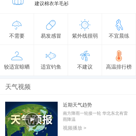
建议棉衣羊毛衫
不需要
易发感冒
紫外线很弱
不宜晨练
较适宜晾晒
适宜钓鱼
不建议
高温排行榜
天气视频
近期天气趋势
南方降雨一轮接一轮 华北东北有雷
雨降温
视频播放 >