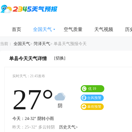
首页
全国天气
空气质量
天气视频
历
当前：
全国天气
>
菏泽天气
>
单县天气预报今天
[切换]
单县今天天气详情
实时天气：21:45发布
27°
优
19
台风预警
阴
暴雨预警
今天：24-32° 阴转小雨
昨天：25~32° 多云转阴
历史天气>