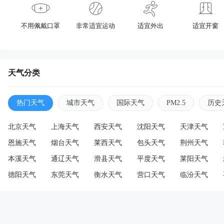
不用佩戴口罩
非常适宜运动
适宜外出
适宜开窗
天气分类
热门天气
城市天气
国际天气
PM2.5
历史
北京天气
上海天气
西安天气
沈阳天气
天津天气
恩施天气
烟台天气
莱西天气
包头天气
荆州天气
本溪天气
通辽天气
滑县天气
平度天气
莱阳天气
德阳天气
东莞天气
衡水天气
营口天气
临汾天气