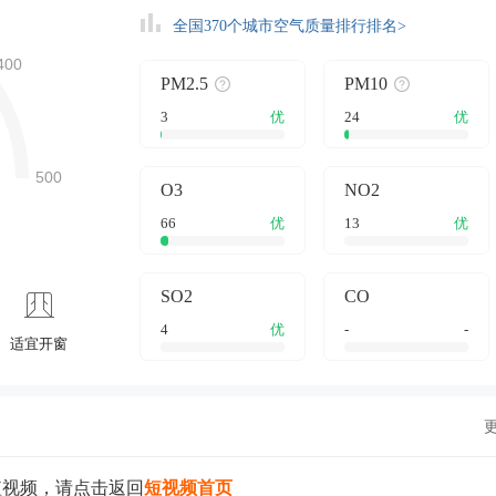
全国370个城市空气质量排行排名>
PM2.5
PM10
3
优
24
优
O3
NO2
66
优
13
优
SO2
CO
4
优
-
-
适宜开窗
短视频，请点击返回
短视频首页