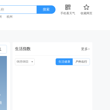
名称
搜索
手机看天气
收藏网页
州
杭州
生活指数
更多>
气
08月08日
生活健康
户外出行
°
级