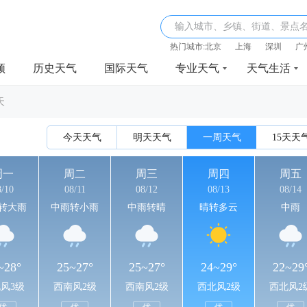
输入城市、乡镇、街道、景点
热门城市:
北京
上海
深圳
广
频
历史天气
国际天气
专业天气
天气生活
天
今天天气
明天天气
一周天气
15天天
周一
周二
周三
周四
周五
8/10
08/11
08/12
08/13
08/14
转大雨
中雨转小雨
中雨转晴
晴转多云
中雨
~28°
25~27°
25~27°
24~29°
22~29
风3级
西南风2级
西南风2级
西北风2级
西北风2