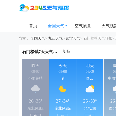
首页
全国天气
空气质量
天气视
当前：
全国天气
>
九江天气
>
武宁天气
>
石门楼镇天气预报7
[切换]
石门楼镇7天天气详情
昨天
今天
明天
08/07
08/08
08/09
0
小雨转晴
晴
多云
中雨
26~35°
27~34°
26~33°
26
东北风2级
东北风2级
北风2级
西北