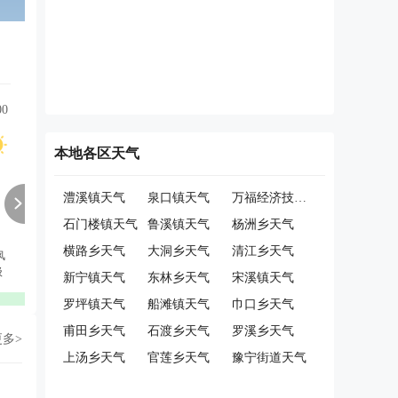
00
12:00
13:00
14:00
15:00
16:00
17:00
本地各区天气
澧溪镇天气
泉口镇天气
万福经济技术开发区管委会天气
石门楼镇天气
鲁溪镇天气
杨洲乡天气
横路乡天气
大洞乡天气
清江乡天气
风
西北风
北风
西北风
西北风
西北风
西北风
级
3级
3级
3级
3级
3级
2级
新宁镇天气
东林乡天气
宋溪镇天气
优
优
优
优
优
优
罗坪镇天气
船滩镇天气
巾口乡天气
甫田乡天气
石渡乡天气
罗溪乡天气
更多>
上汤乡天气
官莲乡天气
豫宁街道天气