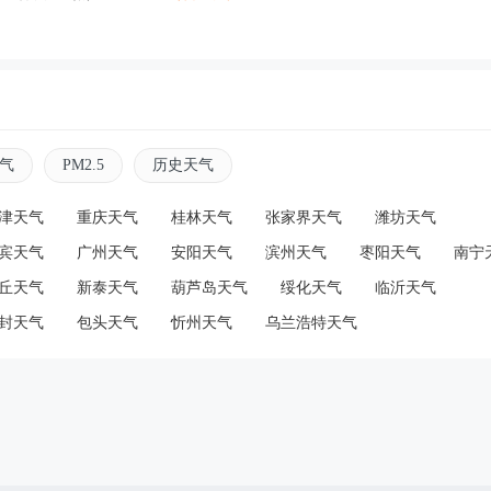
气
PM2.5
历史天气
津天气
重庆天气
桂林天气
张家界天气
潍坊天气
宾天气
广州天气
安阳天气
滨州天气
枣阳天气
南宁
丘天气
新泰天气
葫芦岛天气
绥化天气
临沂天气
封天气
包头天气
忻州天气
乌兰浩特天气