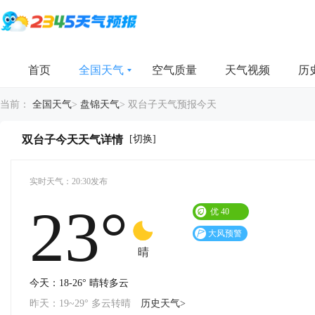
首页
全国天气
空气质量
天气视频
历
当前：
全国天气
>
盘锦天气
>
双台子天气预报今天
[切换]
双台子今天天气详情
实时天气：20:30发布
23°
优
40
大风预警
晴
今天：18-26° 晴转多云
昨天：19~29° 多云转晴
历史天气>