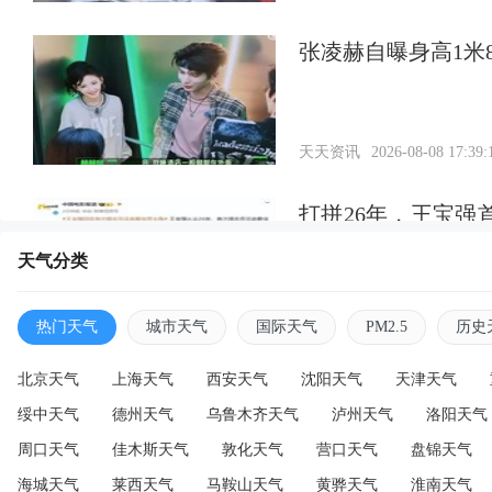
张凌赫自曝身高1米
天天资讯
2026-08-08 17:39:
打拼26年，王宝
今逆袭
天气分类
天天资讯
2026-08-08 16:28:
热门天气
城市天气
国际天气
PM2.5
历史
北京天气
上海天气
西安天气
沈阳天气
天津天气
绥中天气
德州天气
乌鲁木齐天气
泸州天气
洛阳天气
周口天气
佳木斯天气
敦化天气
营口天气
盘锦天气
海城天气
莱西天气
马鞍山天气
黄骅天气
淮南天气