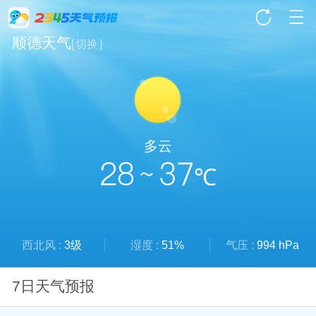
顺德天气
[
切换
]
多云
28 ~ 37
℃
西北风 :
3级
湿度 :
51%
气压 :
994 hPa
7日天气预报