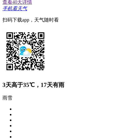
查看40天详情
手机看天气
扫码下载app，天气随时看
3
天高于35℃，
17
天有雨
雨雪