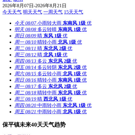
2026年8月07日-2026年8月21日
今天天气
明天天气
一周天气
15天天气
今天
08/07
小雨转大雨
东南风
1级
优
明天
08/08
多云转晴
东南风
1级
优
周日
08/09
晴
东风
1级
优
周一
08/10
晴转小雨
北风
1级
优
周二
08/11
晴
东北风
2级
优
周三
08/12
晴
北风
1级
优
周四
08/13
多云
东北风
2级
优
周五
08/14
多云转阴
东北风
2级
优
周六
08/15
多云转小雨
北风
1级
优
周日
08/16
晴转小雨
东南风
1级
优
周一
08/17
多云
东北风
2级
优
周二
08/18
晴转中雨
东北风
1级
优
周三
08/19
晴
西北风
1级
优
周四
08/20
中雨转小雨
东北风
1级
优
周五
08/21
中雨转小雨
北风
1级
优
保平镇未来40天天气趋势