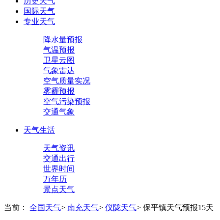
历史天气
国际天气
专业天气
降水量预报
气温预报
卫星云图
气象雷达
空气质量实况
雾霾预报
空气污染预报
交通气象
天气生活
天气资讯
交通出行
世界时间
万年历
景点天气
当前：
全国天气
>
南充天气
>
仪陇天气
>
保平镇天气预报15天