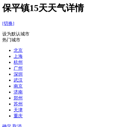
保平镇15天天气详情
[切换]
设为默认城市
热门城市
北京
上海
杭州
广州
深圳
武汉
南京
济南
郑州
苏州
天津
重庆
确定
取消