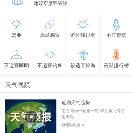
建议穿厚羽绒服
需要
易发感冒
紫外线很弱
不宜晨练
不适宜晾晒
不适宜钓鱼
较适宜旅游
高温排行榜
天气视频
近期天气趋势
南方降雨一轮接一轮 华北东北有雷
雨降温
视频播放 >